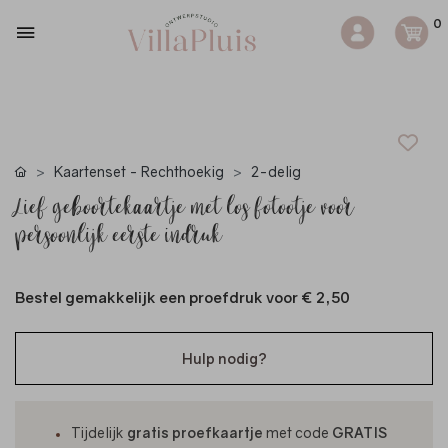
0
Kaartenset - Rechthoekig
2-delig
Lief geboortekaartje met los fotootje voor
persoonlijk eerste indruk
Bestel gemakkelijk een proefdruk voor
€ 2,50
Hulp nodig?
Tijdelijk
gratis proefkaartje
met code
GRATIS