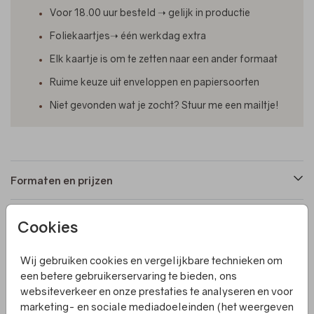
Voor 18.00 uur besteld ➝ gelijk in productie
Foliekaartjes➝ één werkdag extra
Elk kaartje is om te zetten naar een ander formaat
Ruime keuze uit enveloppen en papiersoorten
Niet gevonden wat je zocht? Stuur me een mailtje!
Formaten en prijzen
Cookies
Productinformatie
Wij gebruiken cookies en vergelijkbare technieken om
Omschrijving
een betere gebruikerservaring te bieden, ons
websiteverkeer en onze prestaties te analyseren en voor
Op zoek naar een prachtig geboortekaartje voor jullie
marketing- en sociale mediadoeleinden (het weergeven
dochter? Dit kaartje is een uniek en luxe ontwerp. Met