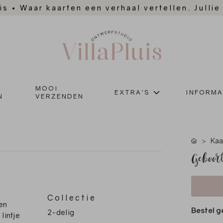
is
•
Waar kaarten een verhaal vertellen. Jullie
MOOI
EXTRA'S
INFORMA
N
VERZENDEN
Kaa
Geboort
Collectie
en
Bestel g
2-delig
lintje