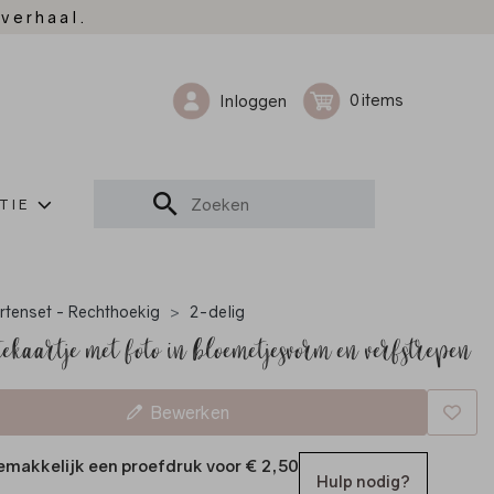
 verhaal.
0
Inloggen
TIE
rtenset - Rechthoekig
2-delig
ekaartje met foto in bloemetjesvorm en verfstrepen
Bewerken
emakkelijk een proefdruk voor
€ 2,50
Hulp nodig?