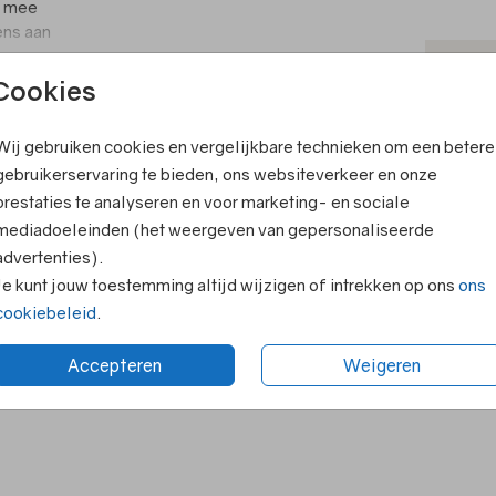
os mee
ens aan
T
Cookies
V
Wij gebruiken cookies en vergelijkbare technieken om een betere
F
ook leuk
gebruikerservaring te bieden, ons websiteverkeer en onze
E
prestaties te analyseren en voor marketing- en sociale
R
mediadoeleinden (het weergeven van gepersonaliseerde
advertenties).
N
Je kunt jouw toestemming altijd wijzigen of intrekken op ons
ons
cookiebeleid
.
Accepteren
Weigeren
Formaten