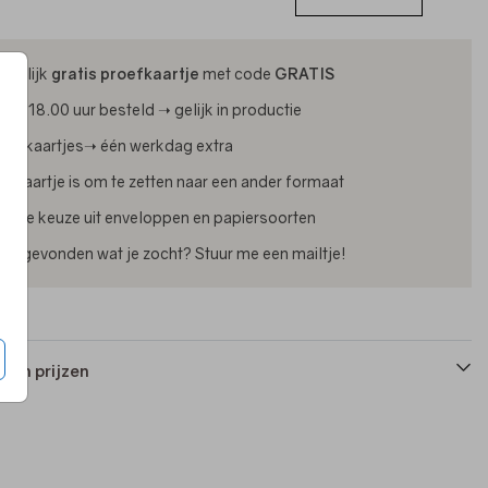
ijdelijk
gratis proefkaartje
met code
GRATIS
oor 18.00 uur besteld ➝ gelijk in productie
oliekaartjes➝ één werkdag extra
lk kaartje is om te zetten naar een ander formaat
uime keuze uit enveloppen en papiersoorten
iet gevonden wat je zocht? Stuur me een mailtje!
 en prijzen