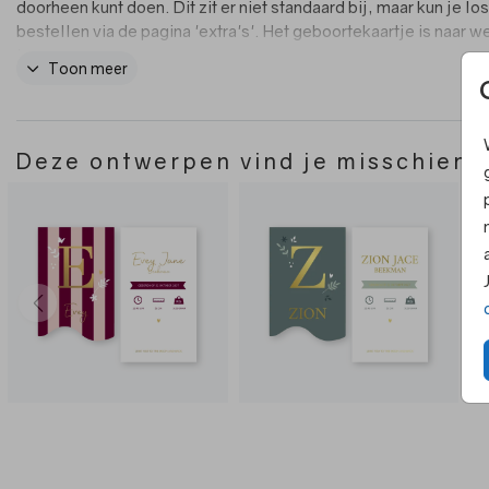
doorheen kunt doen. Dit zit er niet standaard bij, maar kun je l
bestellen via de pagina 'extra's'. Het geboortekaartje is naar w
te passen.
Toon meer
Deze ontwerpen vind je misschien 