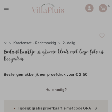
0
Kaartenset - Rechthoekig
2-delig
Bedankkaartje in groene kleur met losse foto in
boogvorm
Bestel gemakkelijk een proefdruk voor
€ 2,50
Hulp nodig?
Tijdelijk
gratis proefkaartje
met code
GRATIS