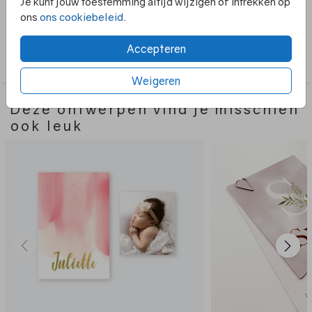
Je kunt jouw toestemming altijd wijzigen of intrekken op
fotootje in kunt steken.
ons
ons cookiebeleid
.
Collectie
Accepteren
2-delig
Weigeren
Deze ontwerpen vind je misschien
ook leuk