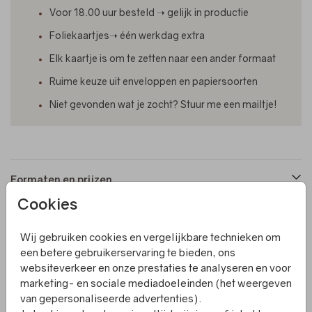
Voor 18.00 uur besteld ➝ gelijk in productie
Foliekaartjes➝ één werkdag extra
Elk kaartje is om te zetten naar een ander formaat
Ruime keuze uit enveloppen en papiersoorten
Niet gevonden wat je zocht? Stuur me een mailtje!
Formaten en prijzen
Cookies
Productinformatie
Wij gebruiken cookies en vergelijkbare technieken om
een betere gebruikerservaring te bieden, ons
websiteverkeer en onze prestaties te analyseren en voor
Omschrijving
marketing- en sociale mediadoeleinden (het weergeven
Een enkele bedankkaart met groene kleur en getekende
van gepersonaliseerde advertenties).
bloemen. De kaart heeft een opening waar je het losse