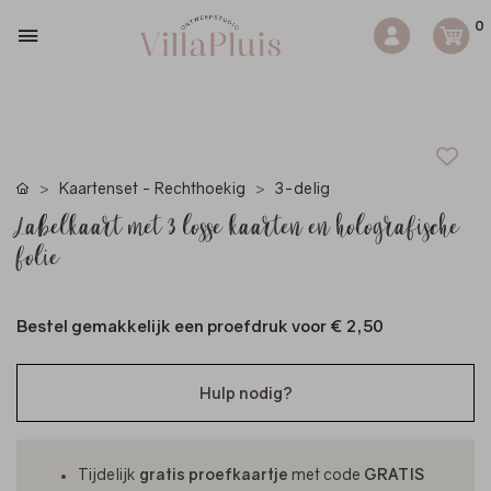
0
Kaartenset - Rechthoekig
3-delig
Labelkaart met 3 losse kaarten en holografische
folie
Bestel gemakkelijk een proefdruk voor
€ 2,50
Hulp nodig?
Tijdelijk
gratis proefkaartje
met code
GRATIS