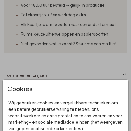
Voor 18.00 uur besteld ➝ gelijk in productie
Foliekaartjes➝ één werkdag extra
Elk kaartje is om te zetten naar een ander formaat
Ruime keuze uit enveloppen en papiersoorten
Niet gevonden wat je zocht? Stuur me een mailtje!
Formaten en prijzen
Cookies
Productinformatie
Wij gebruiken cookies en vergelijkbare technieken om
een betere gebruikerservaring te bieden, ons
Omschrijving
websiteverkeer en onze prestaties te analyseren en voor
Deze labelkaart bestaat uit 3 losse kaarten met een halve
marketing- en sociale mediadoeleinden (het weergeven
boogvorm. Het kaartje is afgewerkt met holografische
van gepersonaliseerde advertenties).