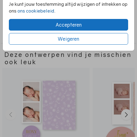
folie en kan naar wens aangepast worden. Hou de kaarten
Je kunt jouw toestemming altijd wijzigen of intrekken op
bij elkaar met een mooie paperclip.
ons
ons cookiebeleid
.
Accepteren
Collectie
3-delig
Weigeren
Deze ontwerpen vind je misschien
ook leuk