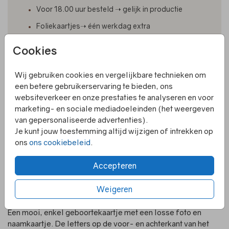
Voor 18.00 uur besteld ➝ gelijk in productie
Foliekaartjes➝ één werkdag extra
Elk kaartje is om te zetten naar een ander formaat
Cookies
Ruime keuze uit enveloppen en papiersoorten
Wij gebruiken cookies en vergelijkbare technieken om
Niet gevonden wat je zocht? Stuur me een mailtje!
een betere gebruikerservaring te bieden, ons
websiteverkeer en onze prestaties te analyseren en voor
marketing- en sociale mediadoeleinden (het weergeven
van gepersonaliseerde advertenties).
Je kunt jouw toestemming altijd wijzigen of intrekken op
Formaten en prijzen
ons
ons cookiebeleid
.
Productinformatie
Accepteren
Weigeren
Omschrijving
Een mooi, enkel geboortekaartje met een losse foto en
naamkaartje. De letters op de voor- en achterkant van het