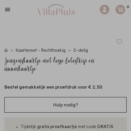
0
Kaartenset - Rechthoekig
3-delig
Jongenskaartje met losse fotostrip en
naamkaartje
Bestel gemakkelijk een proefdruk voor
€ 2,50
Hulp nodig?
Tijdelijk
gratis proefkaartje
met code
GRATIS