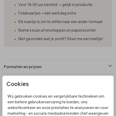
Voor 18.00 uur besteld ➝ gelijk in productie
Foliekaartjes➝ één werkdag extra
Elk kaartje is om te zetten naar een ander formaat
Ruime keuze uit enveloppen en papiersoorten
Niet gevonden wat je zocht? Stuur me een mailtje!
Formaten en prijzen
Cookies
Productinformatie
Wij gebruiken cookies en vergelijkbare technieken om
Omschrijving
een betere gebruikerservaring te bieden, ons
websiteverkeer en onze prestaties te analyseren en voor
Een enkel, langwerpig geboortekaartje met daaraan twee
marketing- en sociale mediadoeleinden (het weergeven
losse labels en een fotokaartje. De kaart, losse labels