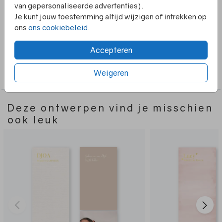
van gepersonaliseerde advertenties).
en het fotokaartje zijn voorzien van een gaatje waar je
Je kunt jouw toestemming altijd wijzigen of intrekken op
een splitpen door kunt doen. Het kaartje is aan de voor-
ons
ons cookiebeleid
.
en achterzijde afgewerkt met foliedruk.
Toon meer
Accepteren
Collectie
Weigeren
4-delig
Deze ontwerpen vind je misschien
ook leuk