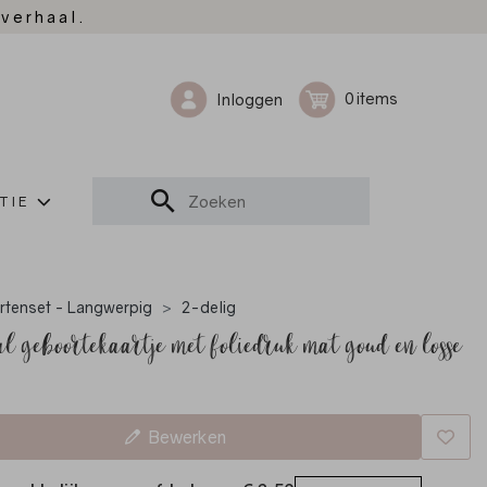
 verhaal.
0
Inloggen
TIE
rtenset - Langwerpig
2-delig
l geboortekaartje met foliedruk mat goud en losse
Bewerken