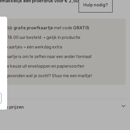
emakkelijk een proefdruk voor
€ 2,50
Hulp nodig?
ijdelijk
gratis proefkaartje
met code
GRATIS
oor 18.00 uur besteld ➝ gelijk in productie
oliekaartjes➝ één werkdag extra
lk kaartje is om te zetten naar een ander formaat
uime keuze uit enveloppen en papiersoorten
iet gevonden wat je zocht? Stuur me een mailtje!
 en prijzen