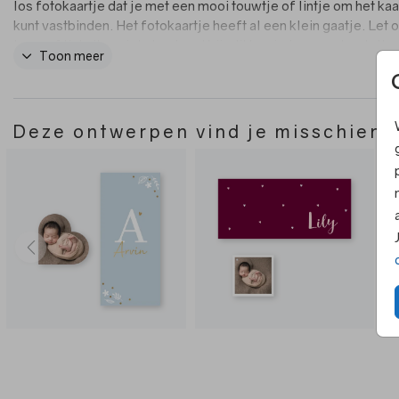
los fotokaartje dat je met een mooi touwtje of lintje om het kaa
kunt vastbinden. Het fotokaartje heeft al een klein gaatje. Let o
touw of lint zit er niet standaard bij, dit kun je los mee bestelle
Toon meer
pagina met alle extra's.
Deze ontwerpen vind je misschien 