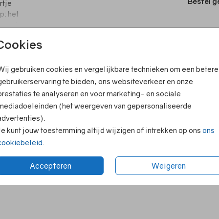
Bestel g
rtje
p: het
n op de
Cookies
T
V
Wij gebruiken cookies en vergelijkbare technieken om een betere
ook leuk
F
gebruikerservaring te bieden, ons websiteverkeer en onze
prestaties te analyseren en voor marketing- en sociale
E
mediadoeleinden (het weergeven van gepersonaliseerde
R
advertenties).
N
Je kunt jouw toestemming altijd wijzigen of intrekken op ons
ons
cookiebeleid
.
Accepteren
Weigeren
Formaten