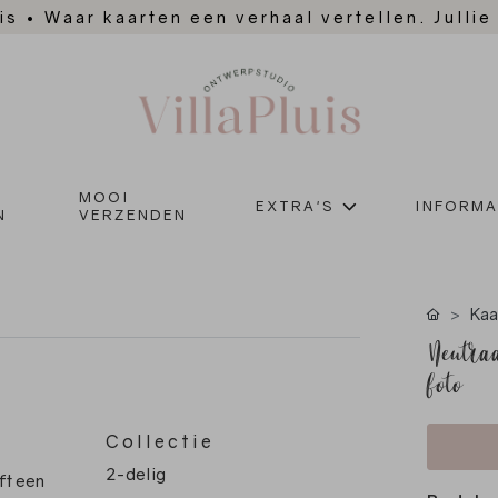
is
•
Waar kaarten een verhaal vertellen. Jullie
MOOI
EXTRA'S
INFORMA
N
VERZENDEN
Kaa
Neutraa
foto
Collectie
2-delig
ft een