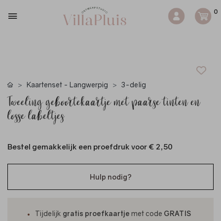
0
Kaartenset - Langwerpig
3-delig
Tweeling geboortekaartje met paarse tinten en
losse labeltjes
Bestel gemakkelijk een proefdruk voor
€ 2,50
Hulp nodig?
Tijdelijk
gratis proefkaartje
met code
GRATIS