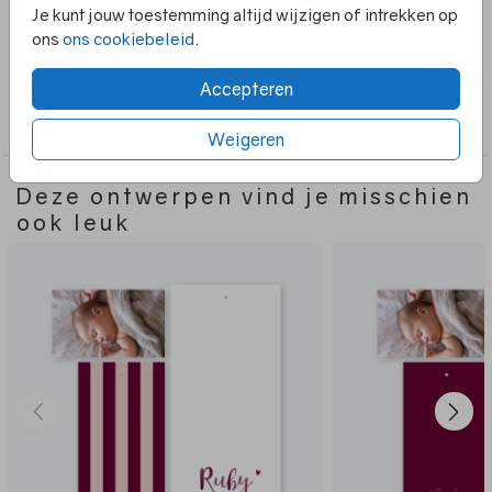
een touwtje door kunt doen en ze om het kaartje kunt
Je kunt jouw toestemming altijd wijzigen of intrekken op
binden. Het ontwerp is naar wens aan te passen.
ons
ons cookiebeleid
.
Accepteren
Collectie
3-delig
Weigeren
Deze ontwerpen vind je misschien
ook leuk