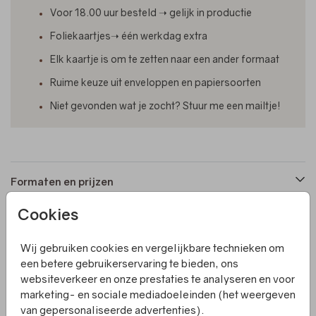
Voor 18.00 uur besteld ➝ gelijk in productie
Foliekaartjes➝ één werkdag extra
Elk kaartje is om te zetten naar een ander formaat
Ruime keuze uit enveloppen en papiersoorten
Niet gevonden wat je zocht? Stuur me een mailtje!
Formaten en prijzen
Cookies
Productinformatie
Wij gebruiken cookies en vergelijkbare technieken om
een betere gebruikerservaring te bieden, ons
Omschrijving
websiteverkeer en onze prestaties te analyseren en voor
Een enkel geboortekaartje met 2 ronde hoeken en losse
marketing- en sociale mediadoeleinden (het weergeven
labeltjes. De labeltjes hebben gaatjes waardoor je er
van gepersonaliseerde advertenties).