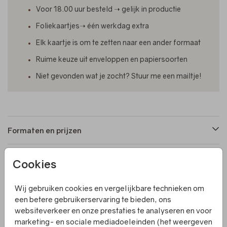
Voor 18.00 uur besteld ➝ gelijk in productie
Foliekaartjes➝ één werkdag extra
Elk kaartje is om te zetten naar een ander formaat
Ruime keuze uit enveloppen en papiersoorten
Niet gevonden wat je zocht? Stuur me een mailtje!
Formaten en prijzen
Cookies
Productinformatie
Wij gebruiken cookies en vergelijkbare technieken om
Omschrijving
een betere gebruikerservaring te bieden, ons
websiteverkeer en onze prestaties te analyseren en voor
Op zoek naar een uniek en stijlvol geboortekaartje? Dit
marketing- en sociale mediadoeleinden (het weergeven
geboortekaartjes label bestaande uit drie losse kaarten