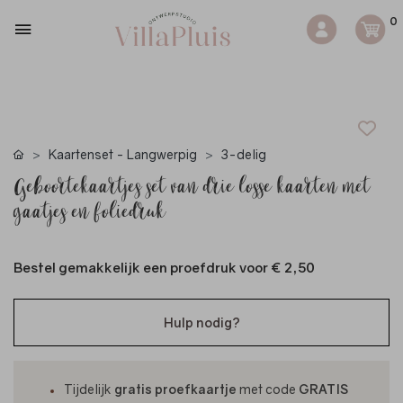
0
Kaartenset - Langwerpig
3-delig
Geboortekaartjes set van drie losse kaarten met
gaatjes en foliedruk
Bestel gemakkelijk een proefdruk voor
€ 2,50
Hulp nodig?
Tijdelijk
gratis proefkaartje
met code
GRATIS