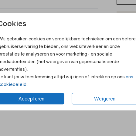
ook leuk
T
Cookies
V
Wij gebruiken cookies en vergelijkbare technieken om een betere
F
gebruikerservaring te bieden, ons websiteverkeer en onze
E
prestaties te analyseren en voor marketing- en sociale
R
mediadoeleinden (het weergeven van gepersonaliseerde
advertenties).
N
Je kunt jouw toestemming altijd wijzigen of intrekken op ons
ons
cookiebeleid
.
Accepteren
Weigeren
Formaten