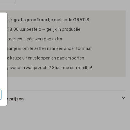
ijdelijk
gratis proefkaartje
met code
GRATIS
oor 18.00 uur besteld ➝ gelijk in productie
oliekaartjes➝ één werkdag extra
lk kaartje is om te zetten naar een ander formaat
uime keuze uit enveloppen en papiersoorten
iet gevonden wat je zocht? Stuur me een mailtje!
 en prijzen