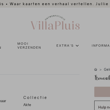
is
•
Waar kaarten een verhaal vertellen. Jullie
MOOI
EXTRA'S
INFORMA
N
VERZENDEN
Gel
Trouwak
Collectie
naar
Akte
Hulp n