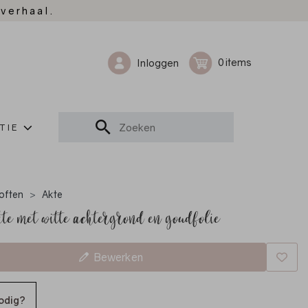
 verhaal.
0
Inloggen
TIE
often
Akte
te met witte achtergrond en goudfolie
Bewerken
odig?