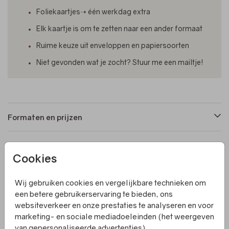
Foliekaartjes➝ één werkdag extra
Elk kaartje is om te zetten naar een ander formaat
Ruime keuze uit enveloppen en papiersoorten
Niet gevonden wat je zocht? Stuur me een mailtje!
Formaten en prijzen
Productinformatie
Cookies
Wij gebruiken cookies en vergelijkbare technieken om
Omschrijving
een betere gebruikerservaring te bieden, ons
Een langwerpig liggend geboortekaartje met rosefolie
websiteverkeer en onze prestaties te analyseren en voor
voor tweelingmeisjes. Maak dit kaartje nog mooier door
marketing- en sociale mediadoeleinden (het weergeven
op de voorkant een losse foto toe te voegen en deze vast
van gepersonaliseerde advertenties).