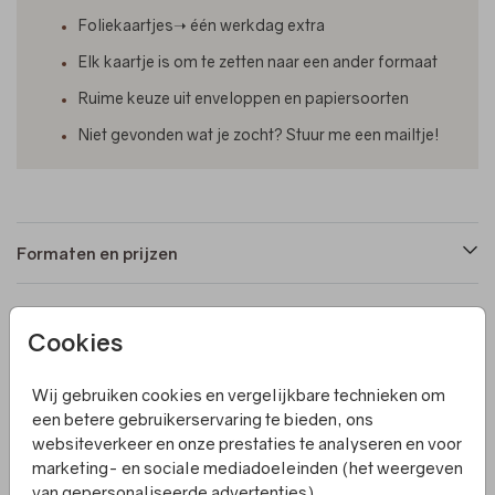
Foliekaartjes➝ één werkdag extra
Elk kaartje is om te zetten naar een ander formaat
Ruime keuze uit enveloppen en papiersoorten
Niet gevonden wat je zocht? Stuur me een mailtje!
Formaten en prijzen
Productinformatie
Cookies
Wij gebruiken cookies en vergelijkbare technieken om
Omschrijving
een betere gebruikerservaring te bieden, ons
Een dubbel rechthoekig geboortekaartje voor een
websiteverkeer en onze prestaties te analyseren en voor
tweeling. Aan de binnenkant is ruimte voor extra tekst.
marketing- en sociale mediadoeleinden (het weergeven
Villa Pluis ontwerpt écht unieke en originele
van gepersonaliseerde advertenties).