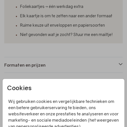
Foliekaartjes➝ één werkdag extra
Elk kaartje is om te zetten naar een ander formaat
Ruime keuze uit enveloppen en papiersoorten
Niet gevonden wat je zocht? Stuur me een mailtje!
Formaten en prijzen
Productinformatie
Cookies
Wij gebruiken cookies en vergelijkbare technieken om
Omschrijving
een betere gebruikerservaring te bieden, ons
Een langwerpig, enkel geboortekaartje met op de
websiteverkeer en onze prestaties te analyseren en voor
voorkant bloemen en foliedruk letters. De kleuren en het
marketing- en sociale mediadoeleinden (het weergeven
ontwerp kun je zelf aanpassen in de editor. Villa Pluis
van gepersonaliseerde advertenties).