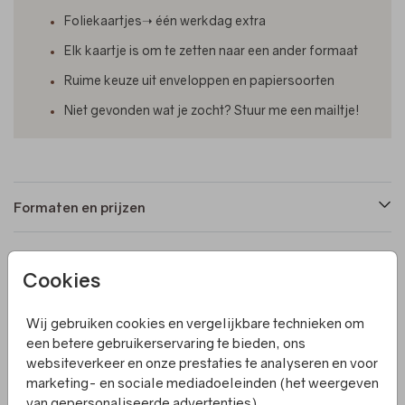
Foliekaartjes➝ één werkdag extra
Elk kaartje is om te zetten naar een ander formaat
Ruime keuze uit enveloppen en papiersoorten
Niet gevonden wat je zocht? Stuur me een mailtje!
Formaten en prijzen
Productinformatie
Cookies
Wij gebruiken cookies en vergelijkbare technieken om
Omschrijving
een betere gebruikerservaring te bieden, ons
Dit gevouwen geboortekaartje met gouden letters is
websiteverkeer en onze prestaties te analyseren en voor
extra mooi door de folie. De kleur hiervan kun je zelf naar
marketing- en sociale mediadoeleinden (het weergeven
wens aanpassen. Villa Pluis ontwerpt écht unieke en
van gepersonaliseerde advertenties).