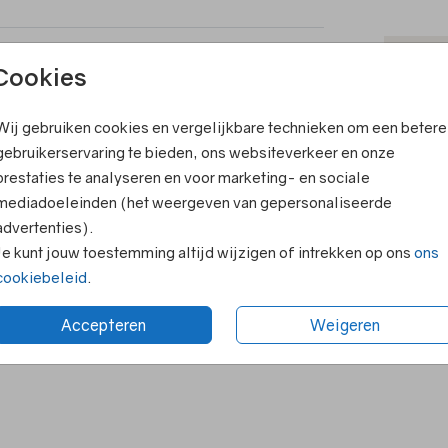
ook leuk
T
Cookies
V
Wij gebruiken cookies en vergelijkbare technieken om een betere
F
gebruikerservaring te bieden, ons websiteverkeer en onze
E
prestaties te analyseren en voor marketing- en sociale
R
mediadoeleinden (het weergeven van gepersonaliseerde
advertenties).
N
Je kunt jouw toestemming altijd wijzigen of intrekken op ons
ons
cookiebeleid
.
Accepteren
Weigeren
Formaten