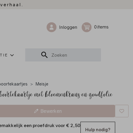
 verhaal.
0
Inloggen
TIE
oortekaartjes
Meisje
oortekaartje met bloemenkrans en goudfolie
Bewerken
emakkelijk een proefdruk voor
€ 2,50
Hulp nodig?