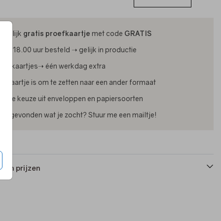
ijdelijk
gratis proefkaartje
met code
GRATIS
oor 18.00 uur besteld ➝ gelijk in productie
oliekaartjes➝ één werkdag extra
lk kaartje is om te zetten naar een ander formaat
uime keuze uit enveloppen en papiersoorten
iet gevonden wat je zocht? Stuur me een mailtje!
 en prijzen