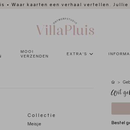
is
•
Waar kaarten een verhaal vertellen. Jullie
MOOI
EXTRA'S
INFORMA
N
VERZENDEN
Geb
Wit geb
Collectie
Bestel g
Meisje