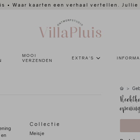
is
•
Waar kaarten een verhaal vertellen. Jullie
MOOI
EXTRA'S
INFORMA
N
VERZENDEN
Geb
Rechtho
openin
Collectie
ening
Meisje
 en