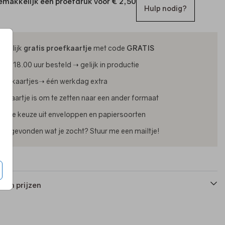
emakkelijk een proefdruk voor
€ 2,50
Hulp nodig?
ijdelijk
gratis proefkaartje
met code
GRATIS
oor 18.00 uur besteld ➝ gelijk in productie
oliekaartjes➝ één werkdag extra
lk kaartje is om te zetten naar een ander formaat
uime keuze uit enveloppen en papiersoorten
iet gevonden wat je zocht? Stuur me een mailtje!
 en prijzen