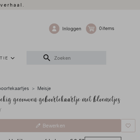
 verhaal.
0
Inloggen
TIE
oortekaartjes
Meisje
ekig gevouwen geboortekaartje met bloemetjes
g
Bewerken