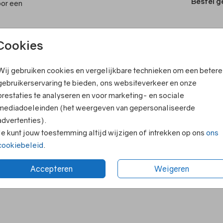
Bestel g
oor een
Cookies
T
ook leuk
V
Wij gebruiken cookies en vergelijkbare technieken om een betere
F
gebruikerservaring te bieden, ons websiteverkeer en onze
prestaties te analyseren en voor marketing- en sociale
E
mediadoeleinden (het weergeven van gepersonaliseerde
R
advertenties).
N
Je kunt jouw toestemming altijd wijzigen of intrekken op ons
ons
cookiebeleid
.
Accepteren
Weigeren
Formaten