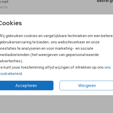
Bestel g
 niet
an te
tor,
Cookies
een
T
aat.
V
a’s.
Wij gebruiken cookies en vergelijkbare technieken om een betere
ook leuk
F
gebruikerservaring te bieden, ons websiteverkeer en onze
mag je
prestaties te analyseren en voor marketing- en sociale
E
mediadoeleinden (het weergeven van gepersonaliseerde
 ook
R
advertenties).
N
Je kunt jouw toestemming altijd wijzigen of intrekken op ons
ons
cookiebeleid
.
Accepteren
Weigeren
Formaten