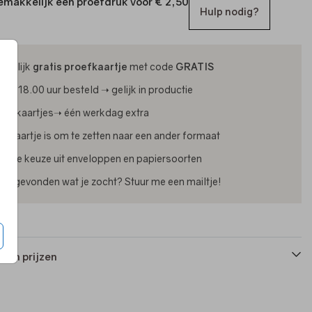
emakkelijk een proefdruk voor
€ 2,50
Hulp nodig?
ijdelijk
gratis proefkaartje
met code
GRATIS
oor 18.00 uur besteld ➝ gelijk in productie
oliekaartjes➝ één werkdag extra
lk kaartje is om te zetten naar een ander formaat
uime keuze uit enveloppen en papiersoorten
iet gevonden wat je zocht? Stuur me een mailtje!
 en prijzen