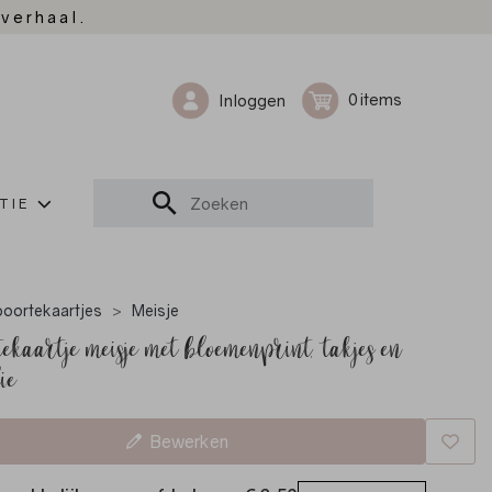
 verhaal.
0
Inloggen
TIE
oortekaartjes
Meisje
ekaartje meisje met bloemenprint, takjes en
ie
Bewerken