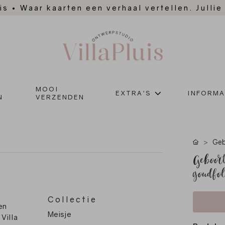
is
•
Waar kaarten een verhaal vertellen. Jullie
MOOI
EXTRA'S
INFORMA
N
VERZENDEN
Geb
Geboort
goudfol
Collectie
en
Meisje
 Villa