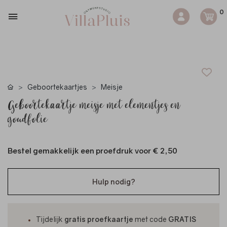
0
Geboortekaartjes
Meisje
Geboortekaartje meisje met elementjes en
goudfolie
Bestel gemakkelijk een proefdruk voor
€ 2,50
Hulp nodig?
Tijdelijk
gratis proefkaartje
met code
GRATIS