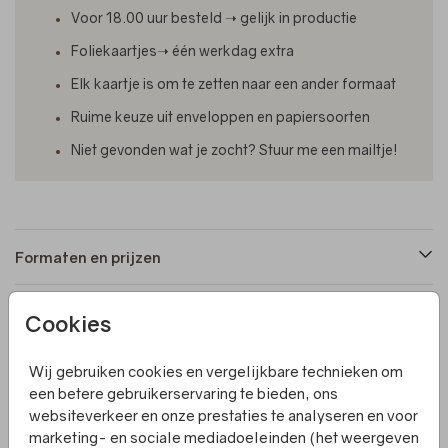
Voor 18.00 uur besteld ➝ gelijk in productie
Foliekaartjes➝ één werkdag extra
Elk kaartje is om te zetten naar een ander formaat
Ruime keuze uit enveloppen en papiersoorten
Niet gevonden wat je zocht? Stuur me een mailtje!
Formaten en prijzen
Cookies
Productinformatie
Wij gebruiken cookies en vergelijkbare technieken om
Omschrijving
een betere gebruikerservaring te bieden, ons
websiteverkeer en onze prestaties te analyseren en voor
Een rechthoekig geboortekaartje met elementjes en
marketing- en sociale mediadoeleinden (het weergeven
foliedruk. Villa Pluis ontwerpt écht unieke en originele