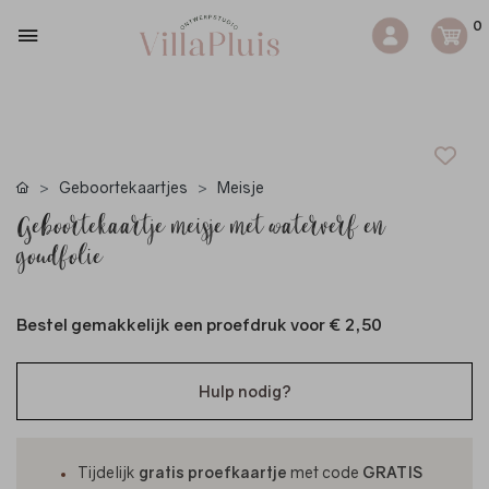
0
Geboortekaartjes
Meisje
Geboortekaartje meisje met waterverf en
goudfolie
Bestel gemakkelijk een proefdruk voor
€ 2,50
Hulp nodig?
Tijdelijk
gratis proefkaartje
met code
GRATIS