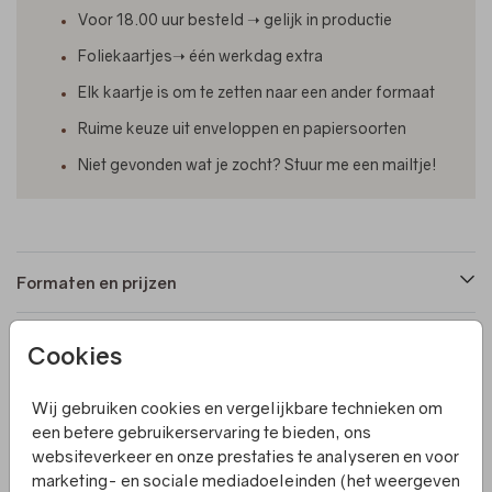
Voor 18.00 uur besteld ➝ gelijk in productie
Foliekaartjes➝ één werkdag extra
Elk kaartje is om te zetten naar een ander formaat
Ruime keuze uit enveloppen en papiersoorten
Niet gevonden wat je zocht? Stuur me een mailtje!
Formaten en prijzen
Cookies
Productinformatie
Wij gebruiken cookies en vergelijkbare technieken om
Omschrijving
een betere gebruikerservaring te bieden, ons
websiteverkeer en onze prestaties te analyseren en voor
Een langwerpig geboortekaartje met waterverf voor
marketing- en sociale mediadoeleinden (het weergeven
meisjes. Strik een mooi lintje of touwtje om deze kaart