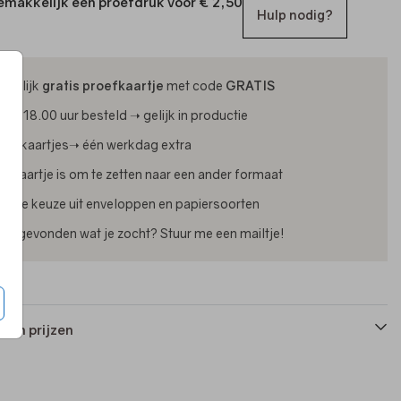
emakkelijk een proefdruk voor
€ 2,50
Hulp nodig?
ijdelijk
gratis proefkaartje
met code
GRATIS
oor 18.00 uur besteld ➝ gelijk in productie
oliekaartjes➝ één werkdag extra
lk kaartje is om te zetten naar een ander formaat
uime keuze uit enveloppen en papiersoorten
iet gevonden wat je zocht? Stuur me een mailtje!
 en prijzen