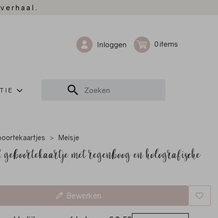
 verhaal.
0
Inloggen
TIE
oortekaartjes
Meisje
 geboortekaartje met regenboog en holografische
Bewerken