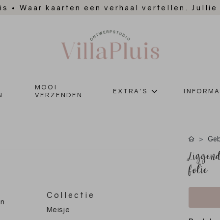
is
•
Waar kaarten een verhaal vertellen. Jullie
MOOI
EXTRA'S
INFORMA
N
VERZENDEN
Geb
Liggend
folie
Collectie
en
Meisje