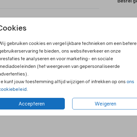
Bestel g
ook leuk
Cookies
T
V
Wij gebruiken cookies en vergelijkbare technieken om een betere
F
gebruikerservaring te bieden, ons websiteverkeer en onze
prestaties te analyseren en voor marketing- en sociale
E
mediadoeleinden (het weergeven van gepersonaliseerde
R
advertenties).
N
Je kunt jouw toestemming altijd wijzigen of intrekken op ons
ons
cookiebeleid
.
Accepteren
Weigeren
Formaten