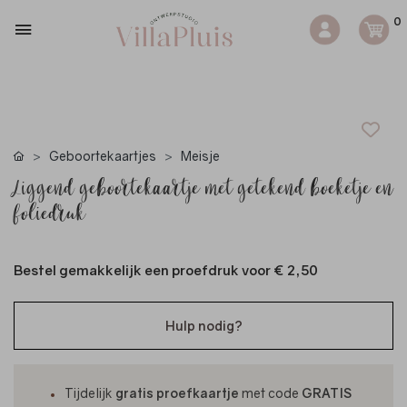
0
Geboortekaartjes
Meisje
Liggend geboortekaartje met getekend boeketje en
foliedruk
Bestel gemakkelijk een proefdruk voor
€ 2,50
Hulp nodig?
Tijdelijk
gratis proefkaartje
met code
GRATIS