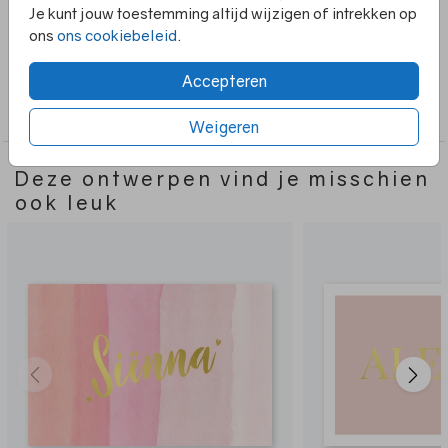
mooie textuur achtergrond. De binnenkant bevat ook
Je kunt jouw toestemming altijd wijzigen of intrekken op
foliedruk en het hele kaartje is naar wens aan te passen.
ons
ons cookiebeleid
.
Accepteren
Collectie
Meisje
Weigeren
Deze ontwerpen vind je misschien
ook leuk