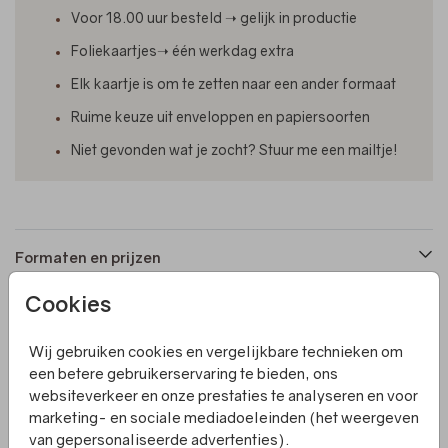
Voor 18.00 uur besteld ➝ gelijk in productie
Foliekaartjes➝ één werkdag extra
Elk kaartje is om te zetten naar een ander formaat
Ruime keuze uit enveloppen en papiersoorten
Niet gevonden wat je zocht? Stuur me een mailtje!
Formaten en prijzen
Cookies
Productinformatie
Wij gebruiken cookies en vergelijkbare technieken om
een betere gebruikerservaring te bieden, ons
Omschrijving
websiteverkeer en onze prestaties te analyseren en voor
Een liggend geboortekaartje met op de voorkant een
marketing- en sociale mediadoeleinden (het weergeven
getekend boeket en foliedruk. Het kaartje heeft een
van gepersonaliseerde advertenties).