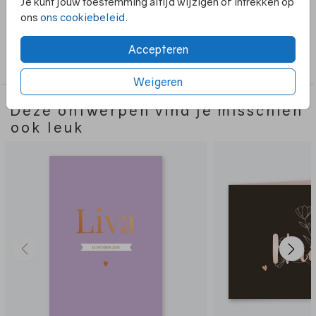
Je kunt jouw toestemming altijd wijzigen of intrekken op
materiaal en is afgewerkt met foliedruk.
ons
ons cookiebeleid
.
Collectie
Accepteren
Meisje
Weigeren
Deze ontwerpen vind je misschien
ook leuk