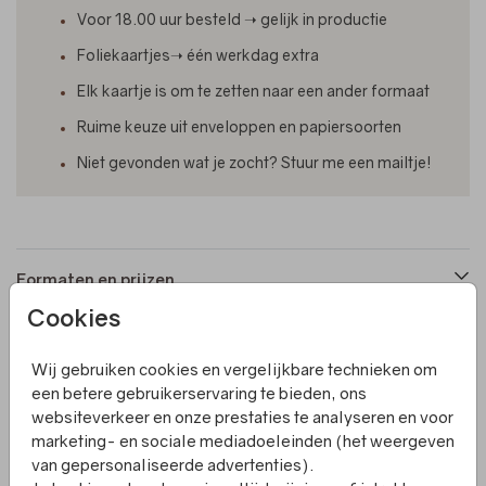
Voor 18.00 uur besteld ➝ gelijk in productie
Foliekaartjes➝ één werkdag extra
Elk kaartje is om te zetten naar een ander formaat
Ruime keuze uit enveloppen en papiersoorten
Niet gevonden wat je zocht? Stuur me een mailtje!
Formaten en prijzen
Cookies
Productinformatie
Wij gebruiken cookies en vergelijkbare technieken om
een betere gebruikerservaring te bieden, ons
websiteverkeer en onze prestaties te analyseren en voor
Omschrijving
marketing- en sociale mediadoeleinden (het weergeven
Een liggend geboortekaartje met een waanzinnige
van gepersonaliseerde advertenties).
bloemenprint. Het kaartje is gemaakt van 300 grams