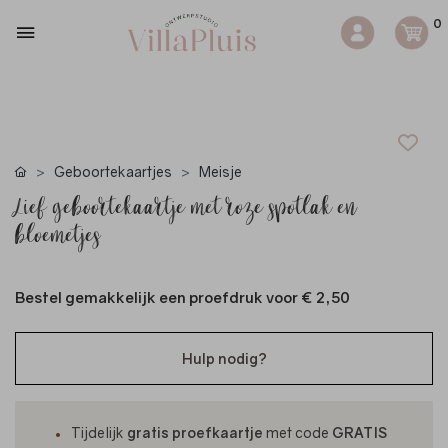
0
Geboortekaartjes
Meisje
Lief geboortekaartje met roze spotlak en
bloemetjes
Bestel gemakkelijk een proefdruk voor
€ 2,50
Hulp nodig?
Tijdelijk
gratis proefkaartje
met code
GRATIS