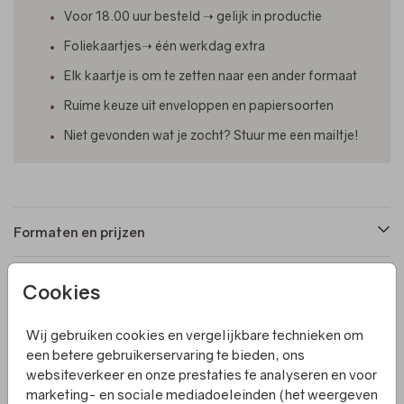
Voor 18.00 uur besteld ➝ gelijk in productie
Foliekaartjes➝ één werkdag extra
Elk kaartje is om te zetten naar een ander formaat
Ruime keuze uit enveloppen en papiersoorten
Niet gevonden wat je zocht? Stuur me een mailtje!
Formaten en prijzen
Cookies
Productinformatie
Wij gebruiken cookies en vergelijkbare technieken om
Omschrijving
een betere gebruikerservaring te bieden, ons
websiteverkeer en onze prestaties te analyseren en voor
Wanneer je op zoek bent naar een uniek en mooi
marketing- en sociale mediadoeleinden (het weergeven
geboortekaartje, moet je zeker eens kijken naar dit