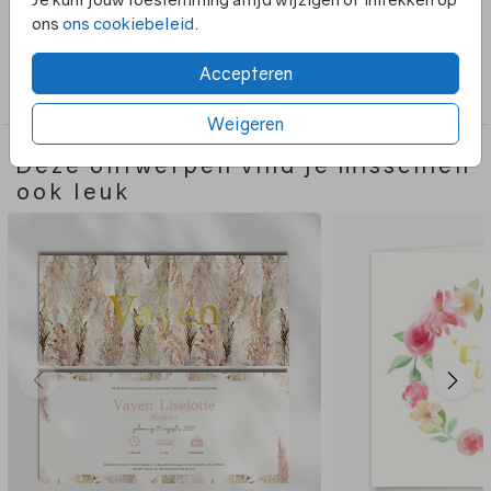
aan te passen.
ons
ons cookiebeleid
.
Collectie
Accepteren
Meisje
Weigeren
Deze ontwerpen vind je misschien
ook leuk