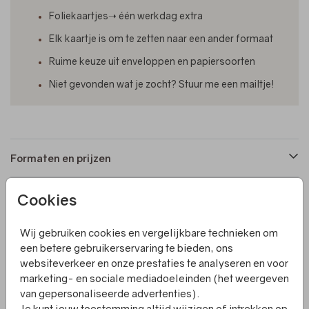
Foliekaartjes➝ één werkdag extra
Elk kaartje is om te zetten naar een ander formaat
Ruime keuze uit enveloppen en papiersoorten
Niet gevonden wat je zocht? Stuur me een mailtje!
Formaten en prijzen
Cookies
Productinformatie
Wij gebruiken cookies en vergelijkbare technieken om
Omschrijving
een betere gebruikerservaring te bieden, ons
websiteverkeer en onze prestaties te analyseren en voor
Een liggend, gevouwen geboortekaartje met op de
marketing- en sociale mediadoeleinden (het weergeven
voorkant lichte takjes in een mooie roze tint. De naam is
van gepersonaliseerde advertenties).
afgewerkt met foliedruk. Het hele kaartje is naar wens
Je kunt jouw toestemming altijd wijzigen of intrekken op