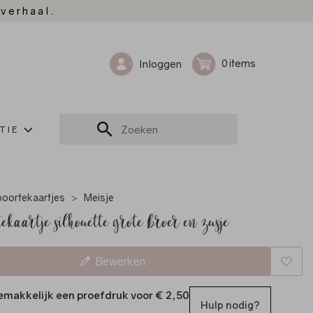
 verhaal.
0
Inloggen
TIE
oortekaartjes
Meisje
ekaartje silhouette grote broer en zusje
Bewerken
emakkelijk een proefdruk voor
€ 2,50
Hulp nodig?