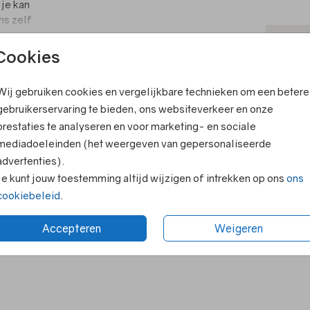
 je kan
ns zelf
cht
T
s
Cookies
it kun
V
nnen je
Wij gebruiken cookies en vergelijkbare technieken om een betere
F
aartje
ook leuk
gebruikerservaring te bieden, ons websiteverkeer en onze
E
prestaties te analyseren en voor marketing- en sociale
lle
R
een
mediadoeleinden (het weergeven van gepersonaliseerde
advertenties).
N
 deze
Je kunt jouw toestemming altijd wijzigen of intrekken op ons
ons
len
cookiebeleid
.
e prijs
Accepteren
Weigeren
Formaten