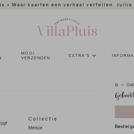
is
•
Waar kaarten een verhaal vertellen. Jullie
MOOI
EXTRA'S
INFORMA
N
VERZENDEN
Geb
Geboort
Collectie
ijgt
Bestel g
Meisje