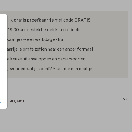
ijdelijk
gratis proefkaartje
met code
GRATIS
oor 18.00 uur besteld ➝ gelijk in productie
oliekaartjes➝ één werkdag extra
lk kaartje is om te zetten naar een ander formaat
uime keuze uit enveloppen en papiersoorten
iet gevonden wat je zocht? Stuur me een mailtje!
 en prijzen