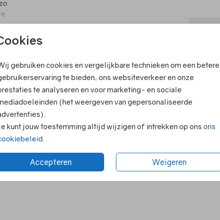
 zo
te
tor,
T
Cookies
een
V
aat.
Wij gebruiken cookies en vergelijkbare technieken om een betere
F
a’s.
ook leuk
gebruikerservaring te bieden, ons websiteverkeer en onze
E
prestaties te analyseren en voor marketing- en sociale
mag je
R
mediadoeleinden (het weergeven van gepersonaliseerde
 ook
advertenties).
N
Je kunt jouw toestemming altijd wijzigen of intrekken op ons
ons
cookiebeleid
.
Accepteren
Weigeren
Formaten