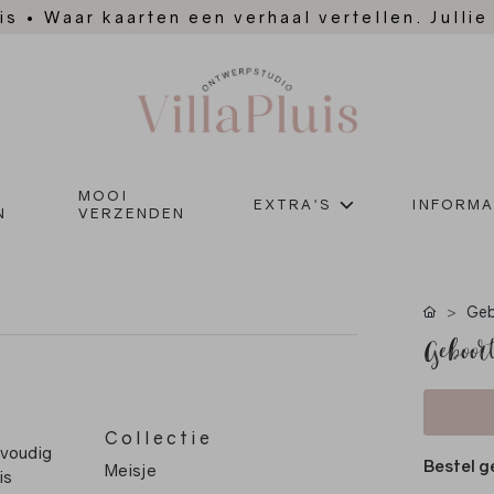
is
•
Waar kaarten een verhaal vertellen. Jullie
MOOI
EXTRA'S
INFORMA
N
VERZENDEN
Geb
Geboort
Collectie
nvoudig
Bestel g
Meisje
is