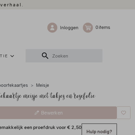
 verhaal.
0
Inloggen
TIE
oortekaartjes
Meisje
ekaartje meisje met takjes en rosefolie
Bewerken
emakkelijk een proefdruk voor
€ 2,50
Hulp nodig?