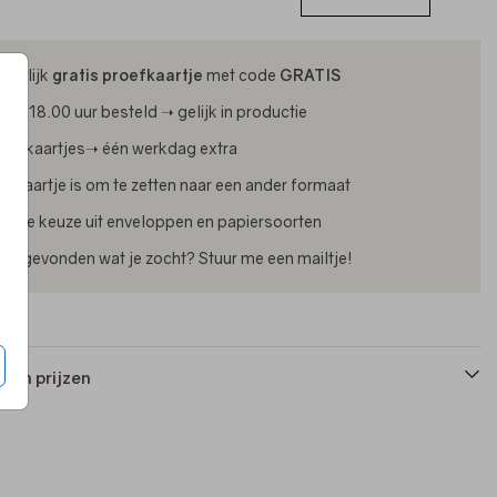
ijdelijk
gratis proefkaartje
met code
GRATIS
oor 18.00 uur besteld ➝ gelijk in productie
oliekaartjes➝ één werkdag extra
lk kaartje is om te zetten naar een ander formaat
uime keuze uit enveloppen en papiersoorten
iet gevonden wat je zocht? Stuur me een mailtje!
 en prijzen