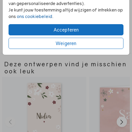
van gepersonaliseerde advertenties).
geboortekaartje van hartjes en goudfolie perfect voor
Je kunt jouw toestemming altijd wijzigen of intrekken op
jou! Het oudroze en peachy watercolour design is erg
ons
ons cookiebeleid
.
trendy en zal zeker indruk maken op je familie en
Toon meer
vrienden.
Accepteren
Collectie
Weigeren
Meisje
Deze ontwerpen vind je misschien
ook leuk