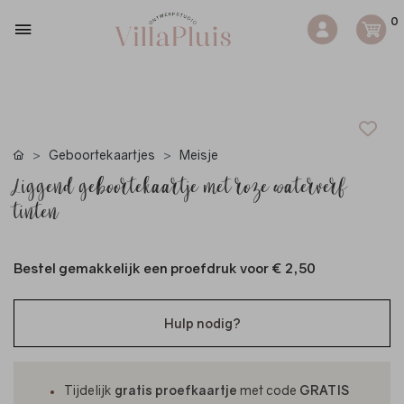
0
Geboortekaartjes
Meisje
Liggend geboortekaartje met roze waterverf
tinten
Bestel gemakkelijk een proefdruk voor
€ 2,50
Hulp nodig?
Tijdelijk
gratis proefkaartje
met code
GRATIS