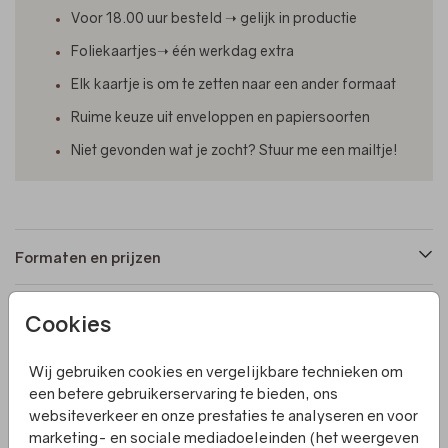
Voor 18.00 uur besteld ➝ gelijk in productie
Foliekaartjes➝ één werkdag extra
Elk kaartje is om te zetten naar een ander formaat
Ruime keuze uit enveloppen en papiersoorten
Niet gevonden wat je zocht? Stuur me een mailtje!
Formaten en prijzen
Cookies
Productinformatie
Wij gebruiken cookies en vergelijkbare technieken om
Omschrijving
een betere gebruikerservaring te bieden, ons
websiteverkeer en onze prestaties te analyseren en voor
Wanneer je op zoek bent naar een geboortekaartje met
marketing- en sociale mediadoeleinden (het weergeven
een romantisch en tijdloos design, dan is dit