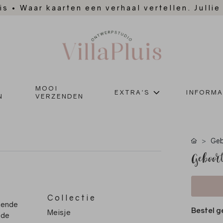
is
•
Waar kaarten een verhaal vertellen. Jullie
MOOI
EXTRA'S
INFORMA
N
VERZENDEN
Geb
Geboort
Collectie
ekende
Bestel g
Meisje
 de