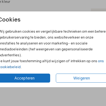
e kleur
Alle
T
de
Cookies
V
echt te
Wij gebruiken cookies en vergelijkbare technieken om een betere
F
 dan
ook leuk
gebruikerservaring te bieden, ons websiteverkeer en onze
 te
E
prestaties te analyseren en voor marketing- en sociale
ozen
R
mediadoeleinden (het weergeven van gepersonaliseerde
a de
advertenties).
N
Je kunt jouw toestemming altijd wijzigen of intrekken op ons
ons
cookiebeleid
.
Accepteren
Weigeren
Formaten