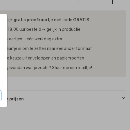
ijdelijk
gratis proefkaartje
met code
GRATIS
oor 18.00 uur besteld ➝ gelijk in productie
oliekaartjes➝ één werkdag extra
lk kaartje is om te zetten naar een ander formaat
uime keuze uit enveloppen en papiersoorten
iet gevonden wat je zocht? Stuur me een mailtje!
 en prijzen