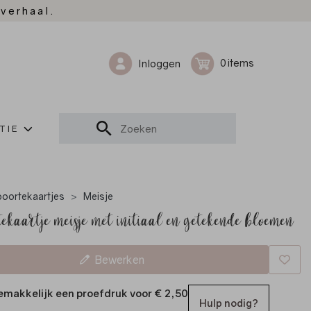
 verhaal.
0
Inloggen
TIE
oortekaartjes
Meisje
ekaartje meisje met initiaal en getekende bloemen
Bewerken
emakkelijk een proefdruk voor
€ 2,50
Hulp nodig?