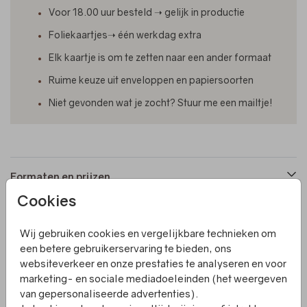
Voor 18.00 uur besteld ➝ gelijk in productie
Foliekaartjes➝ één werkdag extra
Elk kaartje is om te zetten naar een ander formaat
Ruime keuze uit enveloppen en papiersoorten
Niet gevonden wat je zocht? Stuur me een mailtje!
Formaten en prijzen
Cookies
Productinformatie
Wij gebruiken cookies en vergelijkbare technieken om
een betere gebruikerservaring te bieden, ons
websiteverkeer en onze prestaties te analyseren en voor
Omschrijving
marketing- en sociale mediadoeleinden (het weergeven
Dit rustige geboortekaartje heeft ruimte in de binnenkant
van gepersonaliseerde advertenties).
voor extra tekst of een foto. De kleuren kun je