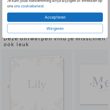
Je kunt jouw toestemming altijd wijzigen of intrekken op
gemakkelijk aanpassen in de editor.
ons
ons cookiebeleid
.
Collectie
Accepteren
Meisje
Weigeren
Deze ontwerpen vind je misschien
ook leuk