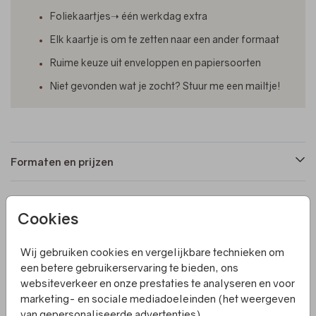
Foliekaartjes➝ één werkdag extra
Elk kaartje is om te zetten naar een ander formaat
Ruime keuze uit enveloppen en papiersoorten
Niet gevonden wat je zocht? Stuur me een mailtje!
Formaten en prijzen
Productinformatie
Cookies
Wij gebruiken cookies en vergelijkbare technieken om
Omschrijving
een betere gebruikerservaring te bieden, ons
Een liggend geboortekaartje met gekleurde bloemen en
websiteverkeer en onze prestaties te analyseren en voor
foliedruk. De kleur van de folie is naar wens aan te
marketing- en sociale mediadoeleinden (het weergeven
passen als je de kaart gaat bewerken. Villa Pluis
van gepersonaliseerde advertenties).