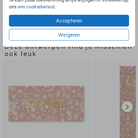
het ontwerp naar wens aanpassen.
ons
ons cookiebeleid
.
Collectie
Accepteren
Meisje
Weigeren
Deze ontwerpen vind je misschien
ook leuk