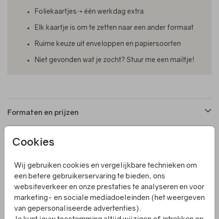
Foliekaartjes➝ één werkdag extra
Elk kaartje is om te zetten naar een ander formaat
Ruime keuze uit enveloppen en papiersoorten
Niet gevonden wat je zocht? Stuur me een mailtje!
Formaten en prijzen
Cookies
Productinformatie
Wij gebruiken cookies en vergelijkbare technieken om
Omschrijving
een betere gebruikerservaring te bieden, ons
websiteverkeer en onze prestaties te analyseren en voor
Een liggend geboortekaartje met een dusty pink
marketing- en sociale mediadoeleinden (het weergeven
achtergrond. Het kaartje is op zowel de voorkant als de
van gepersonaliseerde advertenties).
achterkant afgewerkt met goudfolie. In de editor kun je
Je kunt jouw toestemming altijd wijzigen of intrekken op