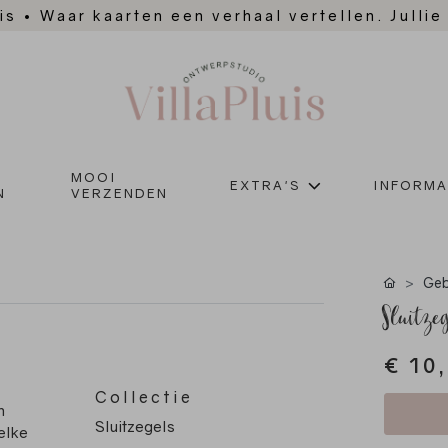
is
•
Waar kaarten een verhaal vertellen. Jullie
MOOI
EXTRA'S
INFORMA
N
VERZENDEN
Geb
Sluitze
€ 10
Collectie
n
Sluitzegels
elke