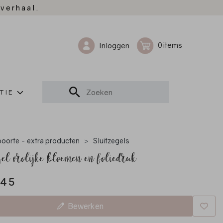
 verhaal.
0
Inloggen
TIE
oorte - extra producten
Sluitzegels
gel vrolijke bloemen en foliedruk
,45
Bewerken