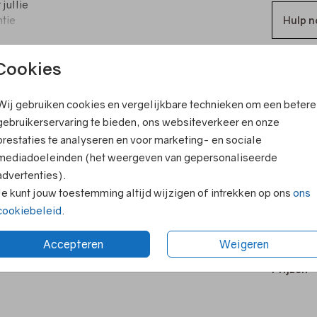
 jullie
ntie
Hulp n
Cookies
T
V
ook leuk
Wij gebruiken cookies en vergelijkbare technieken om een betere
gebruikerservaring te bieden, ons websiteverkeer en onze
F
prestaties te analyseren en voor marketing- en sociale
E
mediadoeleinden (het weergeven van gepersonaliseerde
R
advertenties).
Je kunt jouw toestemming altijd wijzigen of intrekken op ons
ons
N
cookiebeleid
.
Accepteren
Weigeren
Prijzen