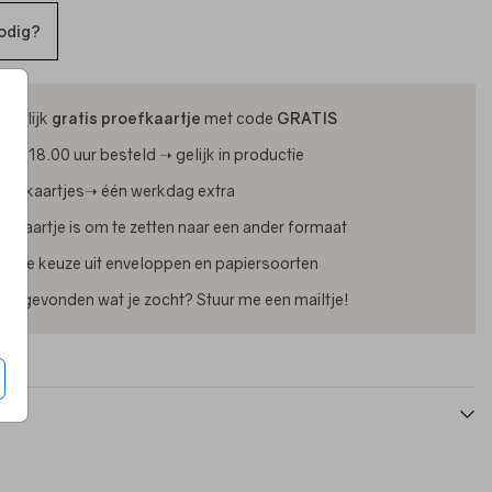
odig?
ijdelijk
gratis proefkaartje
met code
GRATIS
oor 18.00 uur besteld ➝ gelijk in productie
oliekaartjes➝ één werkdag extra
lk kaartje is om te zetten naar een ander formaat
uime keuze uit enveloppen en papiersoorten
iet gevonden wat je zocht? Stuur me een mailtje!