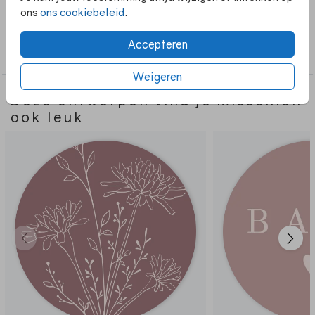
ons
ons cookiebeleid
.
Collectie
Accepteren
Sluitzegels
Weigeren
Deze ontwerpen vind je misschien
ook leuk