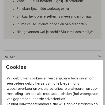
Voor 18.00 uur besteld ➝ gelijk in productie
Foliekaartjes➝ één werkdag extra
Elk kaartje is om te zetten naar een ander formaat
Ruime keuze uit enveloppen en papiersoorten
Niet gevonden wat je zocht? Stuur me een mailtje!
Prijzen
Cookies
Productinformatie
Wij gebruiken cookies en vergelijkbare technieken om
een betere gebruikerservaring te bieden, ons
Omschrijving
websiteverkeer en onze prestaties te analyseren en voor
marketing- en sociale mediadoeleinden (het weergeven
Een bijpassende sluitzegel voor bij het 'ovaal
van gepersonaliseerde advertenties).
geboortekaartje met handgetekende bloemen en
Je kunt jouw toestemming altijd wijzigen of intrekken op
foliedruk'.