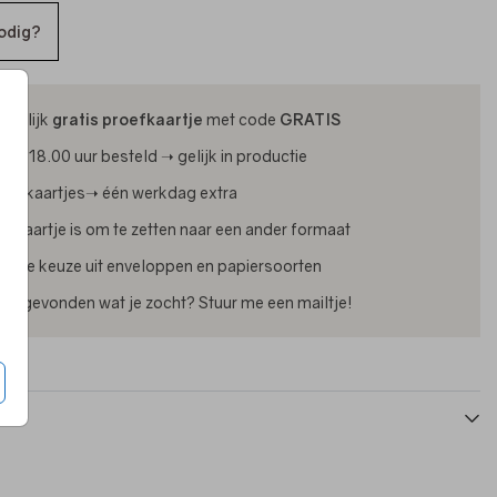
odig?
ijdelijk
gratis proefkaartje
met code
GRATIS
oor 18.00 uur besteld ➝ gelijk in productie
oliekaartjes➝ één werkdag extra
lk kaartje is om te zetten naar een ander formaat
uime keuze uit enveloppen en papiersoorten
iet gevonden wat je zocht? Stuur me een mailtje!