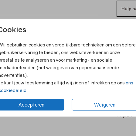
Hulp n
ook leuk
Cookies
T
V
Wij gebruiken cookies en vergelijkbare technieken om een betere
gebruikerservaring te bieden, ons websiteverkeer en onze
F
prestaties te analyseren en voor marketing- en sociale
E
mediadoeleinden (het weergeven van gepersonaliseerde
R
advertenties).
Je kunt jouw toestemming altijd wijzigen of intrekken op ons
ons
N
cookiebeleid
.
Accepteren
Weigeren
Prijzen