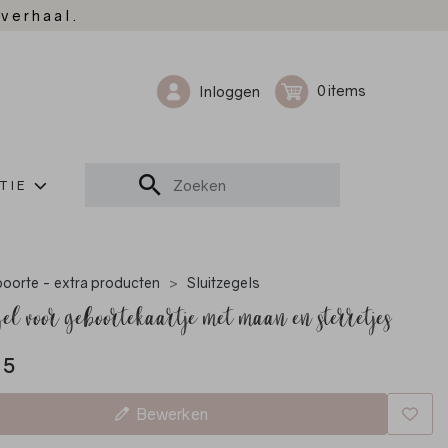
 verhaal.
0
Inloggen
TIE
oorte - extra producten
Sluitzegels
gel voor geboortekaartje met maan en sterretjes
95
Bewerken