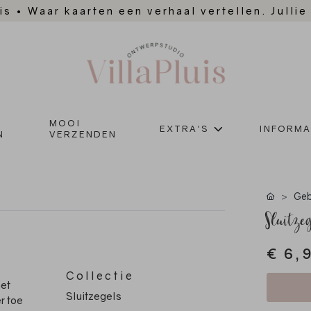
is
•
Waar kaarten een verhaal vertellen. Jullie
MOOI
EXTRA'S
INFORMA
N
VERZENDEN
Geb
Sluitze
€ 6,
Collectie
het
Sluitzegels
r toe