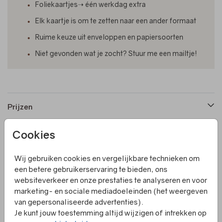
Foliekaartjes➝ één werkdag extra
Elk kaartje is om te zetten naar een ander formaat
Ruime keuze uit enveloppen en papiersoorten
Niet gevonden wat je zocht? Stuur me een mailtje!
Prijzen
Cookies
Productinformatie
Wij gebruiken cookies en vergelijkbare technieken om
een betere gebruikerservaring te bieden, ons
Omschrijving
websiteverkeer en onze prestaties te analyseren en voor
Een ronde sluitzegel met roze en lila kleuren en een
marketing- en sociale mediadoeleinden (het weergeven
maantje. Om het maantje zitten witte sterren en een
van gepersonaliseerde advertenties).
vallend sterretje.
Je kunt jouw toestemming altijd wijzigen of intrekken op