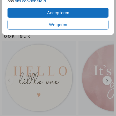
ons
ons cookiebeleid
.
Collectie
Accepteren
Sluitzegels
Weigeren
Deze ontwerpen vind je misschien
ook leuk