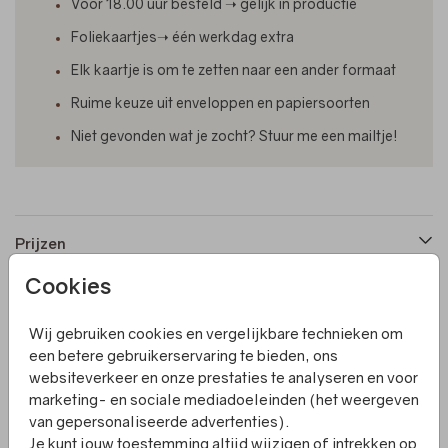
Voor 18.00 uur besteld ➝ gelijk in productie
Foliekaartjes➝ één werkdag extra
Elk kaartje is om te zetten naar een ander formaat
Ruime keuze uit enveloppen en papiersoorten
Niet gevonden wat je zocht? Stuur me een mailtje!
Prijzen
Cookies
Productinformatie
Wij gebruiken cookies en vergelijkbare technieken om
een betere gebruikerservaring te bieden, ons
Omschrijving
websiteverkeer en onze prestaties te analyseren en voor
marketing- en sociale mediadoeleinden (het weergeven
Een mooie sluitzegel helemaal passend bij het
van gepersonaliseerde advertenties).
geboortekaartje meisje met smalle voorkant, houten
Je kunt jouw toestemming altijd wijzigen of intrekken op
hartje en foliedruk.