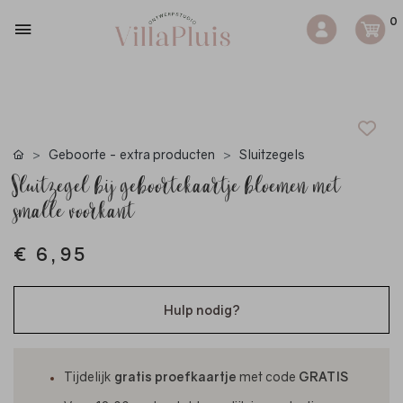
0
Geboorte - extra producten
Sluitzegels
Sluitzegel bij geboortekaartje bloemen met
smalle voorkant
€ 6,95
Hulp nodig?
Tijdelijk
gratis proefkaartje
met code
GRATIS