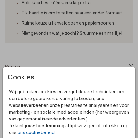
Foliekaartjes➝ één werkdag extra
Elk kaartje is om te zetten naar een ander formaat
Ruime keuze uit enveloppen en papiersoorten
Niet gevonden wat je zocht? Stuur me een mailtje!
Prijzen
Cookies
Productinformatie
Wij gebruiken cookies en vergelijkbare technieken om
een betere gebruikerservaring te bieden, ons
websiteverkeer en onze prestaties te analyseren en voor
Omschrijving
marketing- en sociale mediadoeleinden (het weergeven
Een sluitzegel met kraftlook en aanpasbare tekst.
van gepersonaliseerde advertenties).
Je kunt jouw toestemming altijd wijzigen of intrekken op
Collectie
ons
ons cookiebeleid
.