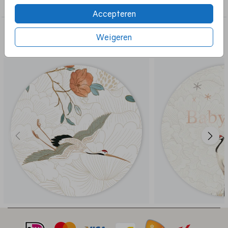
Sluitzegels
Accepteren
Deze ontwerpen vind je misschien
Weigeren
ook leuk