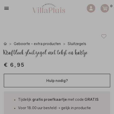
0
Geboorte - extra producten
Sluitzegels
Kraftlook sluitzegel met tekst en hartje
€ 6,95
Hulp nodig?
Tijdelijk
gratis proefkaartje
met code
GRATIS
Voor 18.00 uur besteld ➝ gelijk in productie