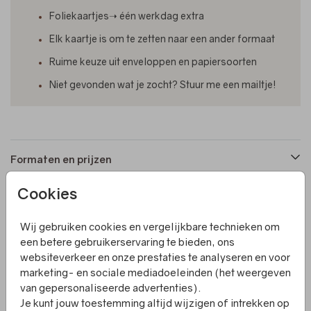
Foliekaartjes➝ één werkdag extra
Elk kaartje is om te zetten naar een ander formaat
Ruime keuze uit enveloppen en papiersoorten
Niet gevonden wat je zocht? Stuur me een mailtje!
Formaten en prijzen
Cookies
Productinformatie
Wij gebruiken cookies en vergelijkbare technieken om
een betere gebruikerservaring te bieden, ons
Omschrijving
websiteverkeer en onze prestaties te analyseren en voor
Betoverend geboortekaartje met maan en sterren.
marketing- en sociale mediadoeleinden (het weergeven
Personaliseer eenvoudig in onze editor voor een uniek
van gepersonaliseerde advertenties).
welkom.
Je kunt jouw toestemming altijd wijzigen of intrekken op