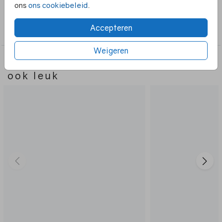
ons
ons cookiebeleid
.
Collectie
Accepteren
Poster
Weigeren
Deze ontwerpen vind je misschien
ook leuk