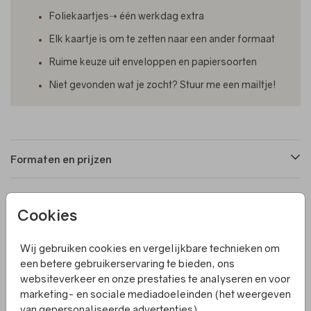
Foliekaartjes➝ één werkdag extra
Elk kaartje is om te zetten naar een ander formaat
Ruime keuze uit enveloppen en papiersoorten
Niet gevonden wat je zocht? Stuur me een mailtje!
Formaten en prijzen
Productinformatie
Cookies
Wij gebruiken cookies en vergelijkbare technieken om
Omschrijving
een betere gebruikerservaring te bieden, ons
Maak de geboorte van je kleintje nog specialer met een
websiteverkeer en onze prestaties te analyseren en voor
Villa Pluis poster van het geboortekaartje! Deze
marketing- en sociale mediadoeleinden (het weergeven
prachtige poster is gebaseerd op het ontwerp van je
van gepersonaliseerde advertenties).