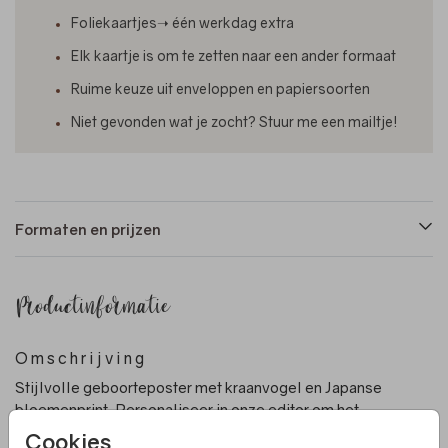
Foliekaartjes➝ één werkdag extra
Elk kaartje is om te zetten naar een ander formaat
Ruime keuze uit enveloppen en papiersoorten
Niet gevonden wat je zocht? Stuur me een mailtje!
Formaten en prijzen
Productinformatie
Omschrijving
Stijlvolle geboorteposter met kraanvogel en Japanse
bloemenprint. Personaliseer in onze editor om het
perfect te maken voor je kindje.
Cookies