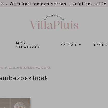
is
•
Waar kaarten een verhaal vertellen. Jullie
MOOI
EXTRA'S
INFORM
VERZENDEN
oorte - extra producten
Kraambezoekboek
ambezoekboek