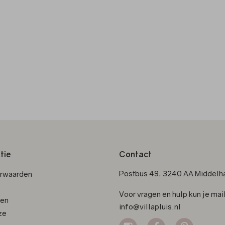
tie
Contact
Postbus 49, 3240 AA Middelha
orwaarden
Voor vragen en hulp kun je mai
den
info@villapluis.nl
ze