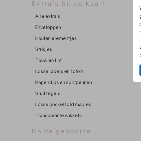
Extra's bij de kaart
Alle extra's
Enveloppen
Houten elementjes
Strikjes
Touw en lint
Losse labels en foto's
Paperclips en splitpennen
Sluitzegels
Losse pocketfold mapjes
Transparante wikkels
Na de geboorte