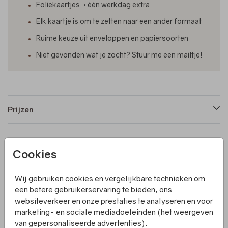
Foliekaartjes➝ één werkdag extra
Elk kaartje is om te zetten naar een ander formaat
Ruime keuze uit enveloppen en papiersoorten
Niet gevonden wat je zocht? Stuur me een mailtje!
Prijzen
Productinformatie
Cookies
Omschrijving
Wij gebruiken cookies en vergelijkbare technieken om
een betere gebruikerservaring te bieden, ons
De komst van je baby is een moment om te vieren, en wat
websiteverkeer en onze prestaties te analyseren en voor
is er nu leuker dan je blijdschap delen met de wereld via
marketing- en sociale mediadoeleinden (het weergeven
een geboorte raambord? Een geboortebord is een
van gepersonaliseerde advertenties).
prachtige manier om familie, vrienden en voorbijgangers