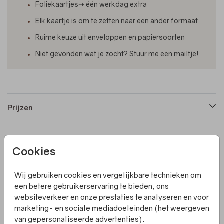
Foliekaartjes➝ één werkdag extra
Elk kaartje is om te zetten naar een ander formaat
Ruime keuze uit enveloppen en papiersoorten
Niet gevonden wat je zocht? Stuur me een mailtje!
Prijzen
Productinformatie
Cookies
Omschrijving
Wij gebruiken cookies en vergelijkbare technieken om
een betere gebruikerservaring te bieden, ons
De komst van je baby is een moment om te vieren, en wat
websiteverkeer en onze prestaties te analyseren en voor
is er nu leuker dan je blijdschap delen met de wereld via
marketing- en sociale mediadoeleinden (het weergeven
een geboorte raambord? Een geboortebord is een
van gepersonaliseerde advertenties).
prachtige manier om familie, vrienden en voorbijgangers