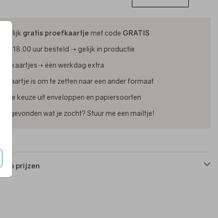
ijdelijk
gratis proefkaartje
met code
GRATIS
oor 18.00 uur besteld ➝ gelijk in productie
oliekaartjes➝ één werkdag extra
lk kaartje is om te zetten naar een ander formaat
uime keuze uit enveloppen en papiersoorten
iet gevonden wat je zocht? Stuur me een mailtje!
 en prijzen