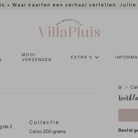
is
•
Waar kaarten een verhaal vertellen. Jullie
MOOI
EXTRA'S
INFORMA
N
VERZENDEN
Cal
Voorbla
Collectie
g de 2
Bestel g
Calco 200 grams