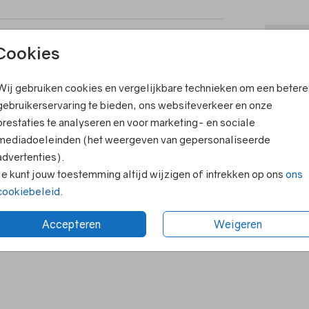
ook leuk
T
Cookies
V
Wij gebruiken cookies en vergelijkbare technieken om een betere
F
gebruikerservaring te bieden, ons websiteverkeer en onze
E
prestaties te analyseren en voor marketing- en sociale
R
mediadoeleinden (het weergeven van gepersonaliseerde
advertenties).
N
Je kunt jouw toestemming altijd wijzigen of intrekken op ons
ons
cookiebeleid
.
Accepteren
Weigeren
Formaten