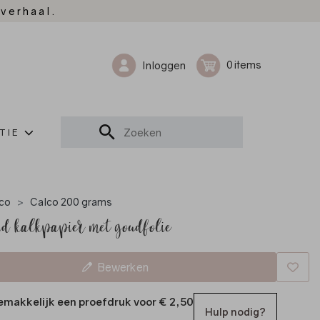
 verhaal.
0
Inloggen
TIE
co
Calco 200 grams
d kalkpapier met goudfolie
Bewerken
emakkelijk een proefdruk voor
€ 2,50
Hulp nodig?