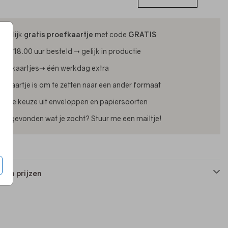
ijdelijk
gratis proefkaartje
met code
GRATIS
oor 18.00 uur besteld ➝ gelijk in productie
oliekaartjes➝ één werkdag extra
lk kaartje is om te zetten naar een ander formaat
uime keuze uit enveloppen en papiersoorten
iet gevonden wat je zocht? Stuur me een mailtje!
 en prijzen