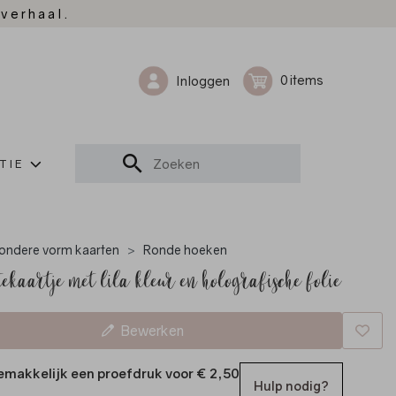
 verhaal.
0
Inloggen
TIE
zondere vorm kaarten
Ronde hoeken
ekaartje met lila kleur en holografische folie
Bewerken
emakkelijk een proefdruk voor
€ 2,50
Hulp nodig?