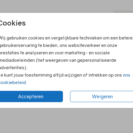
T
Cookies
ook leuk
V
Wij gebruiken cookies en vergelijkbare technieken om een betere
F
gebruikerservaring te bieden, ons websiteverkeer en onze
E
prestaties te analyseren en voor marketing- en sociale
R
mediadoeleinden (het weergeven van gepersonaliseerde
advertenties).
N
Je kunt jouw toestemming altijd wijzigen of intrekken op ons
ons
cookiebeleid
.
Accepteren
Weigeren
Formaten