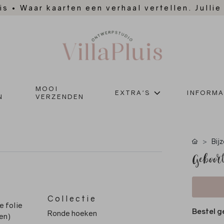
is
•
Waar kaarten een verhaal vertellen. Jullie
MOOI
EXTRA'S
INFORMA
N
VERZENDEN
Bij
Geboort
Collectie
e folie
Bestel g
Ronde hoeken
ten)