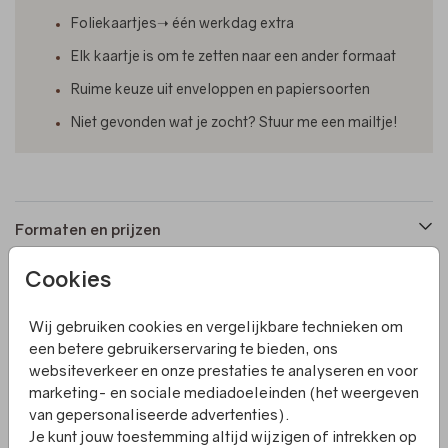
Foliekaartjes➝ één werkdag extra
Elk kaartje is om te zetten naar een ander formaat
Ruime keuze uit enveloppen en papiersoorten
Niet gevonden wat je zocht? Stuur me een mailtje!
Formaten en prijzen
Cookies
Productinformatie
Wij gebruiken cookies en vergelijkbare technieken om
een betere gebruikerservaring te bieden, ons
Omschrijving
websiteverkeer en onze prestaties te analyseren en voor
Een originele vorm geboortekaartje met roze spotlak.
marketing- en sociale mediadoeleinden (het weergeven
Pas het kaartje zelf aan in de editor. Ook de kleur van de
van gepersonaliseerde advertenties).
folie kun je naar wens aanpassen.
Je kunt jouw toestemming altijd wijzigen of intrekken op