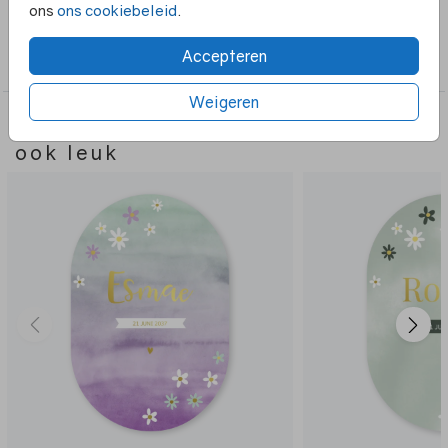
ons
ons cookiebeleid
.
Collectie
Accepteren
Ovaal
Weigeren
Deze ontwerpen vind je misschien
ook leuk