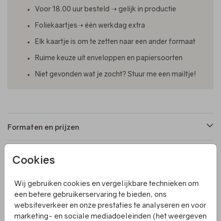
Voor 18.00 uur besteld ➝ gelijk in productie
Foliekaartjes➝ één werkdag extra
Elk kaartje is om te zetten naar een ander formaat
Ruime keuze uit enveloppen en papiersoorten
Niet gevonden wat je zocht? Stuur me een mailtje!
Formaten en prijzen
Cookies
Productinformatie
Wij gebruiken cookies en vergelijkbare technieken om
Omschrijving
een betere gebruikerservaring te bieden, ons
websiteverkeer en onze prestaties te analyseren en voor
Op zoek naar een unieke trouwkaart met een moderne
marketing- en sociale mediadoeleinden (het weergeven
twist? Ontdek deze enkele trouwkaart met een prachtige