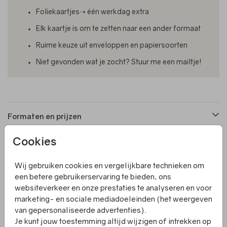
Foliekaartjes➝ één werkdag extra
Elk kaartje is om te zetten naar een ander formaat
Ruime keuze uit enveloppen en papiersoorten
Niet gevonden wat je zocht? Stuur me een mailtje!
Formaten en prijzen
Cookies
Productinformatie
Wij gebruiken cookies en vergelijkbare technieken om
een betere gebruikerservaring te bieden, ons
Omschrijving
websiteverkeer en onze prestaties te analyseren en voor
Een save the date kaart met ronde stans aan de
marketing- en sociale mediadoeleinden (het weergeven
bovenkant. Op deze mooie blauwe kleur knalt de folie er
van gepersonaliseerde advertenties).
uit. Op de achterkant is ruimte voor meer tekst.
Je kunt jouw toestemming altijd wijzigen of intrekken op