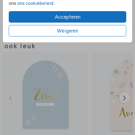
ons
ons cookiebeleid
.
Collectie
Accepteren
Boog vorm
Weigeren
Deze ontwerpen vind je misschien
ook leuk