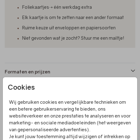
Foliekaartjes➝ één werkdag extra
Elk kaartje is om te zetten naar een ander formaat
Ruime keuze uit enveloppen en papiersoorten
Niet gevonden wat je zocht? Stuur me een mailtje!
Formaten en prijzen
Cookies
Productinformatie
Wij gebruiken cookies en vergelijkbare technieken om
een betere gebruikerservaring te bieden, ons
Omschrijving
websiteverkeer en onze prestaties te analyseren en voor
Een lief save the date kaartje met stansvorm, takjes en
marketing- en sociale mediadoeleinden (het weergeven
foliedruk. Op de achterkant is er meer tekst welke je zelf
van gepersonaliseerde advertenties).
kunt aanpassen.
Je kunt jouw toestemming altijd wijzigen of intrekken op