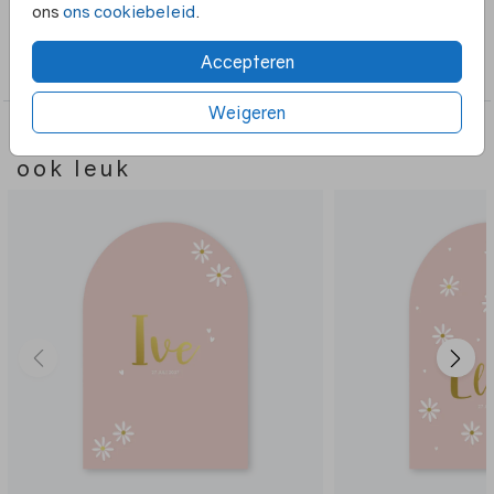
ons
ons cookiebeleid
.
Collectie
Accepteren
Boog vorm
Weigeren
Deze ontwerpen vind je misschien
ook leuk