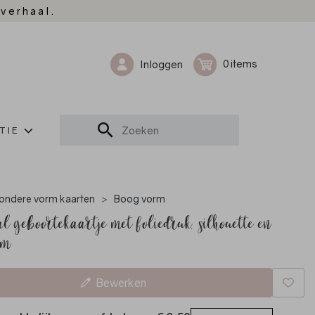
 verhaal.
0
Inloggen
TIE
zondere vorm kaarten
Boog vorm
l geboortekaartje met foliedruk, silhouette en
rm
Bewerken