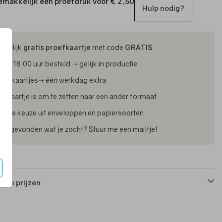
emakkelijk een proefdruk voor
€ 2,50
Hulp nodig?
ijdelijk
gratis proefkaartje
met code
GRATIS
oor 18.00 uur besteld ➝ gelijk in productie
oliekaartjes➝ één werkdag extra
lk kaartje is om te zetten naar een ander formaat
uime keuze uit enveloppen en papiersoorten
iet gevonden wat je zocht? Stuur me een mailtje!
 en prijzen